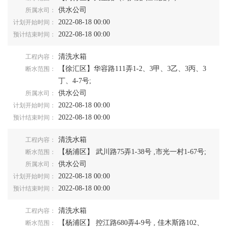
供水公司
2022-08-18 00:00
2022-08-18 00:00
清洗水箱
【徐汇区】华容路111弄1‑2、3甲、3乙、3丙、3
丁、4‑7号;
供水公司
2022-08-18 00:00
2022-08-18 00:00
清洗水箱
【杨浦区】 武川路75弄1‑38号 ,市光一村1‑67号;
供水公司
2022-08-18 00:00
2022-08-18 00:00
清洗水箱
【杨浦区】 控江路680弄4‑9号 , 佳木斯路102、