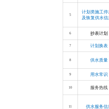
计划类施工停
5
及恢复供水信
抄表计划
6
计划换表
7
供水质量
8
用水常识
9
服务热线
10
供水服务信
11