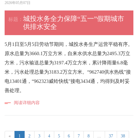
2026年05月07日
城投水务全力保障“五一”假期城市
供排水安全
5月1日至5月5日劳动节期间，城投水务生产运营平稳有序。
原水总量为3660.1万立方米，自来水供水总量为2495.3万立
方米，污水输送总量为3197.4万立方米，累计降雨量6.8毫
米，污水处理总量为3183.2万立方米。“962740供水热线”接
电13401通，“962323威铃快线”接电3434通，均得到及时妥
善处理。
阅读详细内容
«
1
2
3
4
5
6
7
8
...
37
38