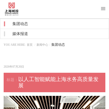
About us
集团动态
关于我们
媒体报道
News
新闻中心
集团动态
YOU ARE HERE:
首页
/
新闻中心
/
Purchase
采购招标
Recruitment
招贤纳士
2026年07月20日
Notice
信息公开
以人工智能赋能上海水务高质量发
展
Water service
客户服务