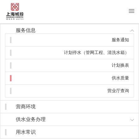
About us
服务信息
关于我们
服务通知
News
新闻中心
计划停水（管网工程、清洗水箱）
Purchase
采购招标
计划换表
Recruitment
招贤纳士
供水质量
营业厅查询
Notice
信息公开
营商环境
Water service
客户服务
供水业务办理
用水常识