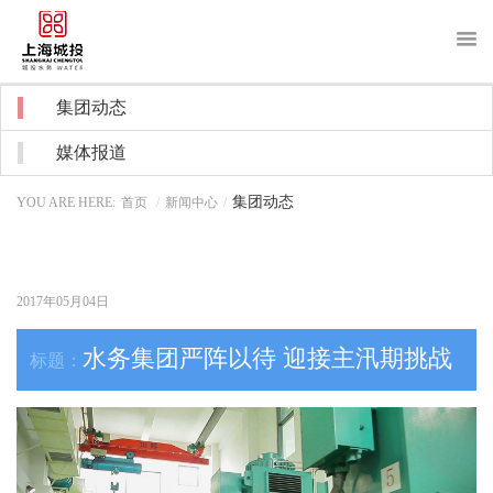
About us
集团动态
关于我们
媒体报道
News
新闻中心
集团动态
YOU ARE HERE:
首页
/
新闻中心
/
Purchase
采购招标
Recruitment
招贤纳士
2017年05月04日
Notice
信息公开
水务集团严阵以待 迎接主汛期挑战
Water service
客户服务