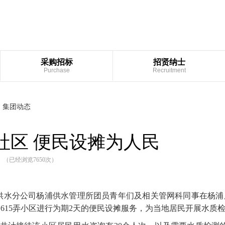
查询
采购招标
招贤纳士
Purchase
Recruitment
集团动态
/
进社区 便民设摊为人民
:00 （已经浏览
7650
次）
上午，供水分公司杨浦供水管理所团员青年们及相关管网科同事在杨
615弄小区进行为期2天的便民设摊服务，为当地居民开展水质