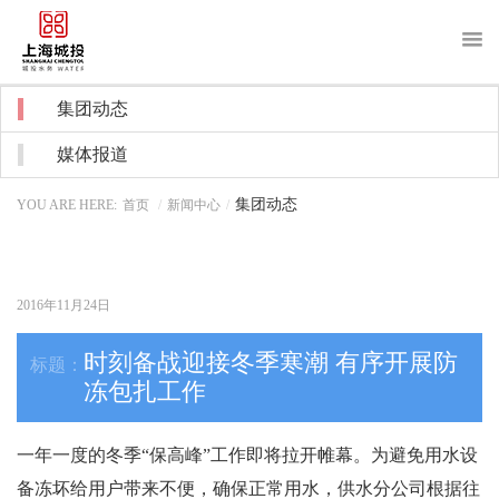
About us
集团动态
关于我们
媒体报道
News
新闻中心
集团动态
YOU ARE HERE:
首页
/
新闻中心
/
Purchase
采购招标
Recruitment
招贤纳士
2016年11月24日
Notice
信息公开
时刻备战迎接冬季寒潮 有序开展防
冻包扎工作
Water service
客户服务
一年一度的冬季“保高峰”工作即将拉开帷幕。为避免用水设
备冻坏给用户带来不便，确保正常用水，供水分公司根据往