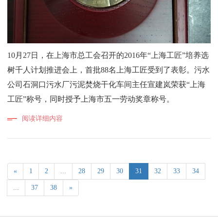
10月27日，在上海市总工会召开的2016年“上海工匠”培养选
树千人计划推进会上，首批88名上海工匠受到了表彰。污水
公司石洞口污水厂污泥焚烧干化车间主任宣建岚荣获“上海
工匠”称号，同时授予上海市五一劳动奖章称号。
阅读详细内容
«
1
2
...
28
29
30
31
32
33
34
...
37
38
»