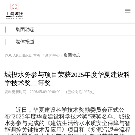
About us
集团动态
关于我们
媒体报道
News
新闻中心
集团动态
YOU ARE HERE:
首页
/
新闻中心
/
Purchase
采购招标
城投水务参与项目荣获2025年度华夏建设科
Recruitment
招贤纳士
学技术奖二等奖
Notice
信息公开
资料更新时间：2026-05-09 00:00:00 （已经浏览
1987
次）
Water service
客户服务
近日，华夏建设科学技术奖励委员会正式公
布
“2025年度华夏建设科学技术奖”获奖名单。城投
水务参与完成的《建筑生活给水水质安全保障与智
能调控关键技术及应用》项目和《多源污泥全流程