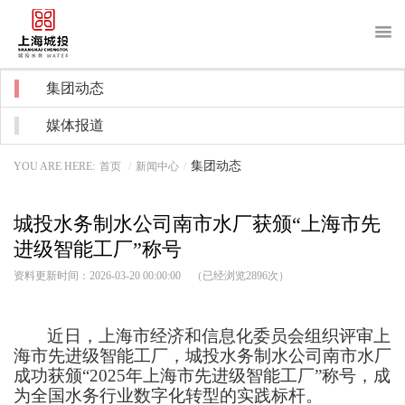
About us
集团动态
关于我们
媒体报道
News
新闻中心
集团动态
YOU ARE HERE:
首页
/
新闻中心
/
Purchase
采购招标
城投水务制水公司南市水厂获颁“上海市先
Recruitment
招贤纳士
进级智能工厂”称号
Notice
信息公开
资料更新时间：2026-03-20 00:00:00 （已经浏览
2896
次）
Water service
客户服务
近日，上海市经济和信息化委员会组织评审上
海市先进级智能工厂，城投水务制水公司南市水厂
成功获颁
“2025年上海市先进级智能工厂”称号，成
为全国水务行业数字化转型的实践标杆。