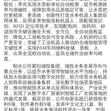
能化；率先实现水质标准化自动检测，提升检测效
率与准确性，保障饮用水品质稳定可靠，让水质把
控更精准、更高效；创新性打造水务机器人集群应
用体系，应用多类智能巡检机器人，搭配视觉识
别、RFID 定位等技术，实现配电间、加药间、砂
滤池等关键设施全天候、全方位、全自动巡检监
控，降低人工巡检负担与安全风险，人机协同让生
产更安全；突破了工业机器人驱动的仓储智能管理
关键技术，实现PAM车间物料收储、质检、入
库、出库全流程自动化，提高仓储作业效率与精
度。
制水公司紧扣城投集团、城投水务发展导向与
重点任务，以提升水务管理智能化水平为核心，持
续加大创新应用与数字化转型，助力培育水务机器
人矩阵和设施设备集群，深化数字化场景落地应
用，推动智能技术从单点应用向体系化、产业化升
级，实现了从数字水厂探索到智能工厂全面落地的
跨越式发展。截至目前，公司创新实践已获授权专
利
9项、软件著作权9项，发表中文论文11篇、制
定标准1项，斩获水务海洋科技进步一等奖、中国