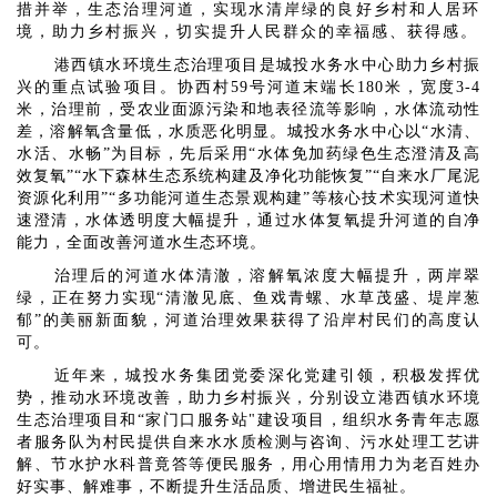
措并举，生态治理河道，实现水清岸绿的良好乡村和人居环
境，助力乡村振兴，切实提升人民群众的幸福感、获得感。
港西镇水环境生态治理项目是城投水务水中心助力乡村振
兴的重点试验项目。协西村59号河道末端长180米，宽度3-4
米，治理前，受农业面源污染和地表径流等影响，水体流动性
差，溶解氧含量低，水质恶化明显。城投水务水中心以“水清、
水活、水畅”为目标，先后采用“水体免加药绿色生态澄清及高
效复氧”“水下森林生态系统构建及净化功能恢复”“自来水厂尾泥
资源化利用”“多功能河道生态景观构建”等核心技术实现河道快
速澄清，水体透明度大幅提升，通过水体复氧提升河道的自净
能力，全面改善河道水生态环境。
治理后的河道水体清澈，溶解氧浓度大幅提升，两岸翠
绿，正在努力实现“清澈见底、鱼戏青螺、水草茂盛、堤岸葱
郁”的美丽新面貌，河道治理效果获得了沿岸村民们的高度认
可。
近年来，城投水务集团党委深化党建引领，积极发挥优
势，推动水环境改善，助力乡村振兴，分别设立港西镇水环境
生态治理项目和“家门口服务站"建设项目，组织水务青年志愿
者服务队为村民提供自来水水质检测与咨询、污水处理工艺讲
解、节水护水科普竟答等便民服务，用心用情用力为老百姓办
好实事、解难事，不断提升生活品质、增进民生福祉。