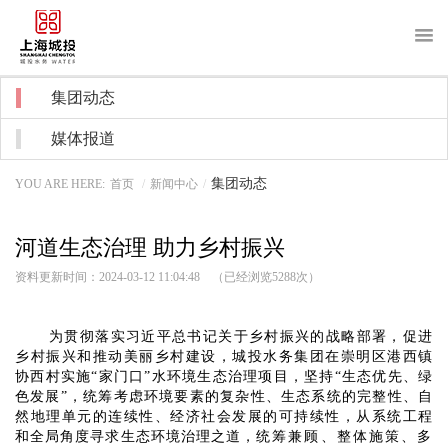
About us
集团动态
关于我们
媒体报道
News
新闻中心
集团动态
YOU ARE HERE:
首页
/
新闻中心
/
Purchase
采购招标
河道生态治理 助力乡村振兴
Recruitment
招贤纳士
资料更新时间：2024-03-12 11:04:48 （已经浏览
5288
次）
Notice
信息公开
为贯彻落实习近平总书记关于乡村振兴的战略部署，促进
Water service
客户服务
乡村振兴和推动美丽乡村建设，城投水务集团在崇明区港西镇
协西村实施“家门口”水环境生态治理项目，坚持“生态优先、绿
色发展”，统筹考虑环境要素的复杂性、生态系统的完整性、自
然地理单元的连续性、经济社会发展的可持续性，从系统工程
和全局角度寻求生态环境治理之道，
统筹兼顾、整体施策、多