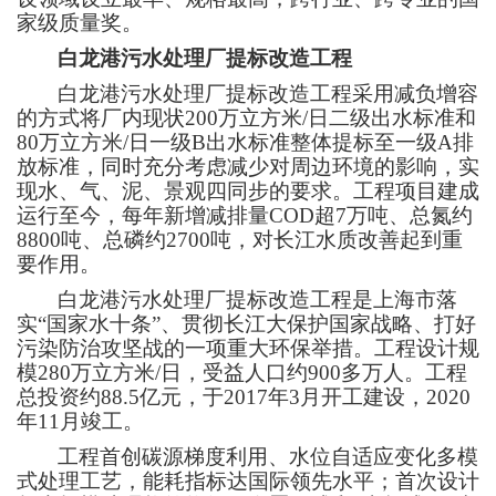
家级质量奖。
白龙港污水处理厂提标改造工程
白龙港污水处理厂提标改造工程采用减负增容
的方式将厂内现状200万立方米/日二级出水标准和
80万立方米/日一级B出水标准整体提标至一级A排
放标准，同时充分考虑减少对周边环境的影响，实
现水、气、泥、景观四同步的要求。工程项目建成
运行至今，每年新增减排量COD超7万吨、总氮约
8800吨、总磷约2700吨，对长江水质改善起到重
要作用。
白龙港污水处理厂提标改造工程是上海市落
实“国家水十条”、贯彻长江大保护国家战略、打好
污染防治攻坚战的一项重大环保举措。工程设计规
模280万立方米/日，受益人口约900多万人。工程
总投资约88.5亿元，于2017年3月开工建设，2020
年11月竣工。
工程首创碳源梯度利用、水位自适应变化多模
式处理工艺，能耗指标达国际领先水平；首次设计