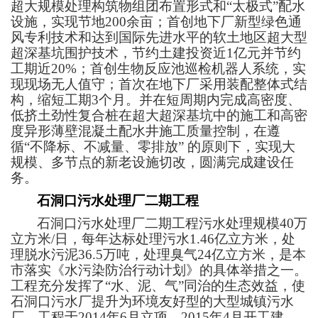
超大规模处理构筑物组团布置形式和“太极式”配水
设施，实现节地200余亩；首创地下厂新型绿色通
风专利技术和达到国际先进水平的软土地区超大型
超深基坑围护技术，节约土建投资近1亿元并节约
工期近20%；首创生物反应池巡检机器人系统，实
现现场无人值守；首次在地下厂采用装配整体式结
构，缩短工期3个月。并在短周期内完成高密度、
低挤土劲性复合桩在超大超深基坑中的施工和高密
度异形薄壁混凝土配水井施工质量控制，在遵
循“不降标、不减量、零排放” 的原则下，实现大
规模、多节点的新老设施切改，圆满完成建设任
务。
石洞口污水处理厂二期工程
石洞口污水处理厂二期工程污水处理规模40万
立方米/日，每年达标处理污水1.46亿立方米，处
理脱水污泥36.5万吨，处理臭气24亿立方米，是本
市落实《水污染防治行动计划》的具体举措之一。
工程充分发挥了“水、泥、气”同治的生态效益，使
石洞口污水厂提升为环境友好型的大型城镇污水
厂。工程于2014年6月立项，2015年4月开工建