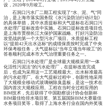
设，2020年9月竣工。
石洞口污水厂二期工程实现了“水、泥、气”同
治，是上海市落实国务院《水污染防治行动计划》
的具体举措，其中水质提标和大气提标在石洞口污
水处理厂提标改造中实施。石洞口提标改造项目也
是上海市贯彻长江大保护国家战略、打好污染防治
攻坚战的第一个大型污水厂项目。水质提标工程
以“提前42天出水达标”的成绩保质按时完成了中央
环保考核任务，大气提标以“当年立项当年竣工”的
答卷顺利完成本市大气治理重要任务之一。
石洞口污水处理厂是全球最大规模采用“一体
化活性污泥法”的污水处理厂，在提标改造完成
后，也成为采用这一工艺规模最大、出水标准最高
的污水处理厂。在大气提标过程中，创新性地采用
了大规模全移动式玻璃钢除臭盖板，是这一技术在
国内首次大规模应用。工程在当时全过程应用的
BIM技术，先后获得了中国勘察设计协会创新杯
BIM最佳给排水项目奖、第五届国际BIM大赛最佳
水务项目奖等，取得了上海水务行业在国内外奖项