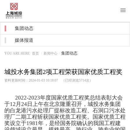
About us
集团动态
关于我们
媒体报道
News
新闻中心
集团动态
YOU ARE HERE:
首页
/
新闻中心
/
Purchase
采购招标
城投水务集团2项工程荣获国家优质工程奖
Recruitment
招贤纳士
资料更新时间：2024-01-03 10:18:07 （已经浏览
5714
次）
Notice
信息公开
2022-2023
年度国家优质工程奖总结表彰大会
Water service
客户服务
于12月24日上午在北京隆重召开，城投水务集团
的白龙港污水处理厂提标改造工程、石洞口污水处
理厂二期工程斩获国家优质工程奖。国家优质工程
奖设立于1981年，是经国务院确认的我国工程建
设领域设立最早、规格最高，跨行业、跨专业的国